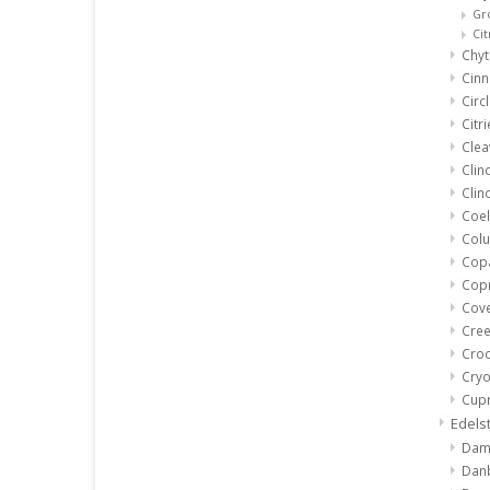
Gr
Ci
Chyt
Cin
Circ
Citr
Clea
Clin
Clin
Coel
Col
Cop
Copr
Cove
Cree
Croc
Cryo
Cupr
Edels
Damt
Dan