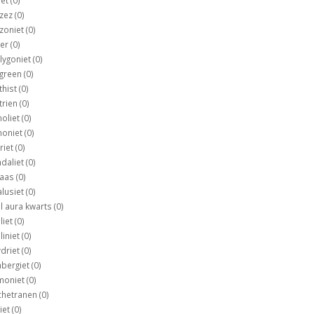
zez
(0)
zoniet
(0)
er
(0)
lygoniet
(0)
green
(0)
thist
(0)
trien
(0)
oliet
(0)
oniet
(0)
riet
(0)
daliet
(0)
taas
(0)
lusiet
(0)
l aura kwarts
(0)
liet
(0)
liniet
(0)
driet
(0)
bergiet
(0)
moniet
(0)
chetranen
(0)
iet
(0)