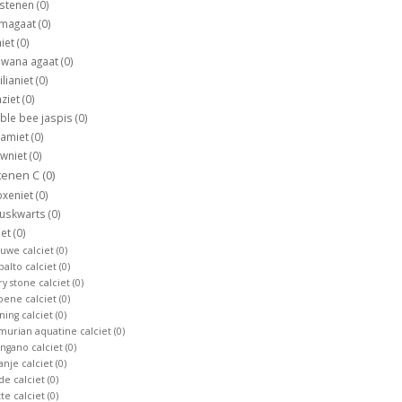
 stenen
(0)
magaat
(0)
iet
(0)
swana agaat
(0)
ilianiet
(0)
ziet
(0)
le bee jaspis
(0)
tamiet
(0)
owniet
(0)
tenen C
(0)
oxeniet
(0)
tuskwarts
(0)
iet
(0)
auwe calciet
(0)
balto calciet
(0)
ry stone calciet
(0)
oene calciet
(0)
ning calciet
(0)
murian aquatine calciet
(0)
ngano calciet
(0)
anje calciet
(0)
de calciet
(0)
te calciet
(0)