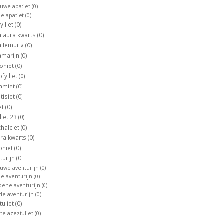
auwe apatiet
(0)
le apatiet
(0)
ylliet
(0)
 aura kwarts
(0)
 lemuria
(0)
amarijn
(0)
oniet
(0)
ofylliet
(0)
camiet
(0)
ntisiet
(0)
et
(0)
liet 23
(0)
chalciet
(0)
ra kwarts
(0)
oniet
(0)
turijn
(0)
auwe aventurijn
(0)
le aventurijn
(0)
oene aventurijn
(0)
de aventurijn
(0)
tuliet
(0)
tte azeztuliet
(0)