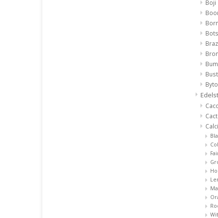
Boji
Boo
Born
Bot
Braz
Bron
Bumb
Bus
Byt
Edels
Cac
Cac
Calc
Bl
Co
Fai
Gr
Ho
Le
Ma
Or
Ro
Wit