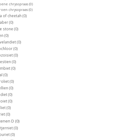
oene chrysopraas
(0)
troen chrysopraas
(0)
a of cheetah
(0)
naber
(0)
le stone
(0)
ien
(0)
velandiet
(0)
ochloor
(0)
ozoisiet
(0)
estien
(0)
umbiet
(0)
al
(0)
oliet
(0)
llien
(0)
diet
(0)
oiet
(0)
liet
(0)
iet
(0)
tenen D
(0)
jerniet
(0)
buriet
(0)