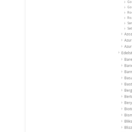
Go
Go
Ro
Ro
Sa
Sa
Azo
Azur
Azur
Edels
Bar
Bari
Bar
Basa
Bast
Berg
Bert
Bery
Biot
Bis
Bli
Bliz