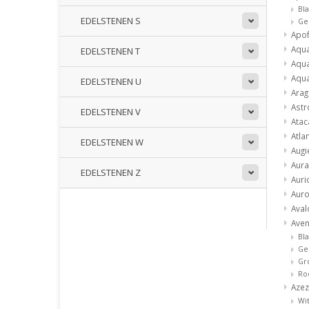
Bl
EDELSTENEN S
Ge
Apof
Aqua
EDELSTENEN T
Aqua
Aqu
EDELSTENEN U
Arag
Astr
EDELSTENEN V
Ata
Atla
EDELSTENEN W
Augi
Aura
EDELSTENEN Z
Auri
Auro
Aval
Aven
Bl
Ge
Gr
Ro
Azez
Wi