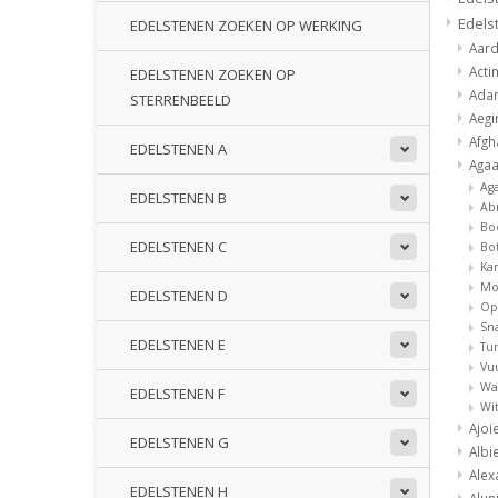
Edels
EDELSTENEN ZOEKEN OP WERKING
Aar
Acti
EDELSTENEN ZOEKEN OP
Ada
STERRENBEELD
Aegi
Afgh
EDELSTENEN A
Aga
Ag
EDELSTENEN B
Ab
Bo
EDELSTENEN C
Bo
Ka
Mo
EDELSTENEN D
Op
Sn
EDELSTENEN E
Tur
Vu
Wa
EDELSTENEN F
Wi
Ajoi
EDELSTENEN G
Albi
Alex
EDELSTENEN H
Alun