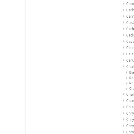
Canc
Car
Car
Cast
Cath
Catl
Cav
Cele
Cele
Ceru
Cha
Bl
Ro
Ro
Ch
Chal
Char
Chia
Chry
Chr
Chry
Chr