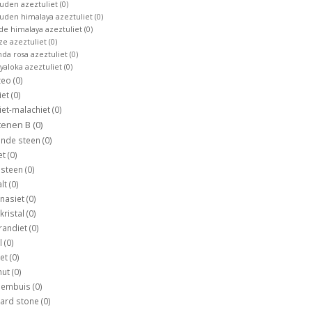
uden azeztuliet
(0)
uden himalaya azeztuliet
(0)
de himalaya azeztuliet
(0)
ze azeztuliet
(0)
nda rosa azeztuliet
(0)
tyaloka azeztuliet
(0)
zeo
(0)
iet
(0)
iet-malachiet
(0)
tenen B
(0)
ende steen
(0)
et
(0)
nsteen
(0)
lt
(0)
nasiet
(0)
kristal
(0)
randiet
(0)
l
(0)
iet
(0)
mut
(0)
ksembuis
(0)
zard stone
(0)