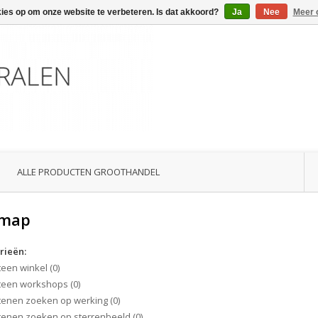
kies op om onze website te verbeteren. Is dat akkoord?
Ja
Nee
Meer 
ALLE PRODUCTEN GROOTHANDEL
emap
rieën:
teen winkel
(0)
teen workshops
(0)
tenen zoeken op werking
(0)
tenen zoeken op sterrenbeeld
(0)