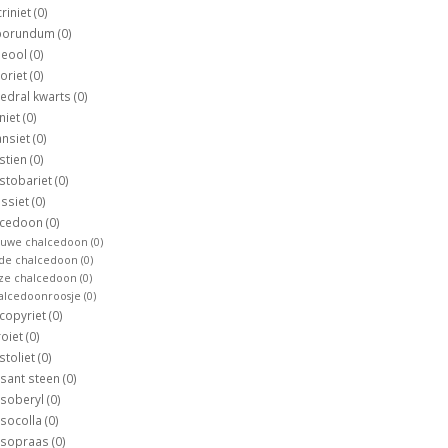
riniet
(0)
borundum
(0)
neool
(0)
oriet
(0)
edral kwarts
(0)
iniet
(0)
ansiet
(0)
stien
(0)
stobariet
(0)
ssiet
(0)
lcedoon
(0)
auwe chalcedoon
(0)
de chalcedoon
(0)
ze chalcedoon
(0)
alcedoonroosje
(0)
copyriet
(0)
oiet
(0)
stoliet
(0)
sant steen
(0)
ysoberyl
(0)
socolla
(0)
ysopraas
(0)