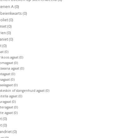
tenen A
(0)
dbeienkwarts
(0)
noliet
(0)
miet
(0)
rien
(0)
aniet
(0)
at
(0)
aat
(0)
rikoos agaat
(0)
omagaat
(0)
tswana agaat
(0)
ntagaat
(0)
sagaat
(0)
aalagaat
(0)
akeskin of slangenhuid agaat
(0)
itella agaat
(0)
uragaat
(0)
teragaat
(0)
tte agaat
(0)
et
(0)
et
(0)
andriet
(0)
iet
(0)