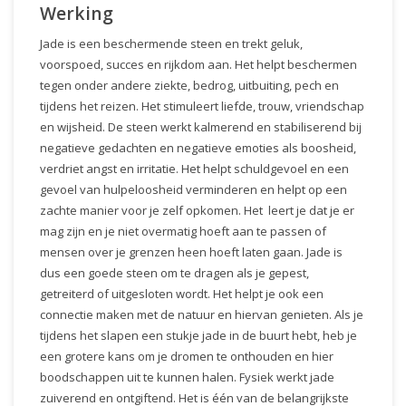
Werking
Jade is een beschermende steen en trekt geluk,
voorspoed, succes en rijkdom aan. Het helpt beschermen
tegen onder andere ziekte, bedrog, uitbuiting, pech en
tijdens het reizen. Het stimuleert liefde, trouw, vriendschap
en wijsheid. De steen werkt kalmerend en stabiliserend bij
negatieve gedachten en negatieve emoties als boosheid,
verdriet angst en irritatie. Het helpt schuldgevoel en een
gevoel van hulpeloosheid verminderen en helpt op een
zachte manier voor je zelf opkomen. Het leert je dat je er
mag zijn en je niet overmatig hoeft aan te passen of
mensen over je grenzen heen hoeft laten gaan. Jade is
dus een goede steen om te dragen als je gepest,
getreiterd of uitgesloten wordt. Het helpt je ook een
connectie maken met de natuur en hiervan genieten. Als je
tijdens het slapen een stukje jade in de buurt hebt, heb je
een grotere kans om je dromen te onthouden en hier
boodschappen uit te kunnen halen. Fysiek werkt jade
zuiverend en ontgiftend. Het is één van de belangrijkste