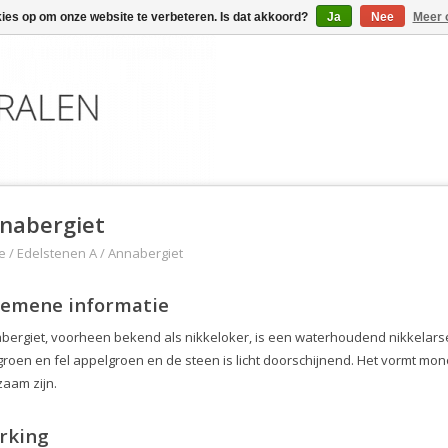
kies op om onze website te verbeteren. Is dat akkoord?
Ja
Nee
Meer 
nabergiet
e
/
Edelstenen A
/
Annabergiet
gemene informatie
bergiet, voorheen bekend als nikkeloker, is een waterhoudend nikkelars
roen en fel appelgroen en de steen is licht doorschijnend. Het vormt monokl
zaam zijn.
rking