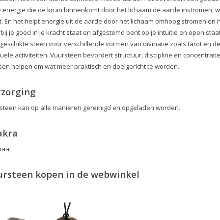
te energie die de kruin binnenkomt door het lichaam de aarde instromen, w
t. En het helpt energie uit de aarde door het lichaam omhoog stromen en h
bij je goed in je kracht staat en afgestemd bent op je intuïtie en open s
 geschikte steen voor verschillende vormen van divinatie zoals tarot en de
tuele activiteiten. Vuursteen bevordert structuur, discipline en concentra
en helpen om wat meer praktisch en doelgericht te worden.
rzorging
steen kan op alle manieren gereinigd en opgeladen worden.
akra
maal
ursteen kopen in de webwinkel