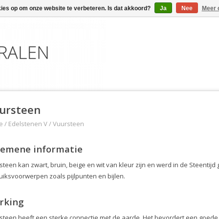
kies op om onze website te verbeteren. Is dat akkoord?
Ja
Nee
Meer 
ursteen
e
/
Edelstenen V
/
Vuursteen
gemene informatie
steen kan zwart, bruin, beige en wit van kleur zijn en werd in de Steentijd
uiksvoorwerpen zoals pijlpunten en bijlen.
rking
steen heeft een sterke connectie met de aarde. Het bevordert een goede d