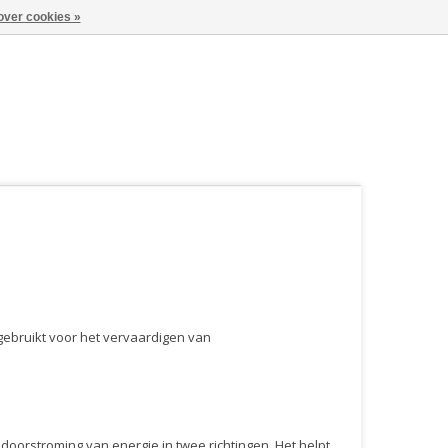
over cookies »
 gebruikt voor het vervaardigen van
oorstroming van energie in twee richtingen. Het helpt