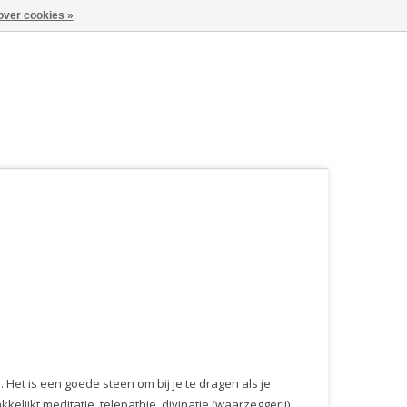
over cookies »
Het is een goede steen om bij je te dragen als je
elijkt meditatie, telepathie, divinatie (waarzeggerij)