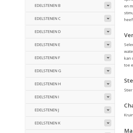
EDELSTENEN B
en m
stimu
EDELSTENEN C
heef
EDELSTENEN D
Ve
Sele
EDELSTENEN E
wate
EDELSTENEN F
kan 
toe 
EDELSTENEN G
St
EDELSTENEN H
Stier
EDELSTENEN I
Ch
EDELSTENEN J
Krui
EDELSTENEN K
Mar