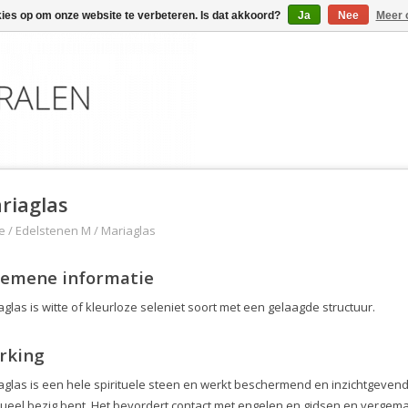
kies op om onze website te verbeteren. Is dat akkoord?
Ja
Nee
Meer 
riaglas
e
/
Edelstenen M
/
Mariaglas
gemene informatie
glas is witte of kleurloze seleniet soort met een gelaagde structuur.
rking
aglas is een hele spirituele steen en werkt beschermend en inzichtgevend. 
tueel bezig bent. Het bevordert contact met engelen en gidsen en vergemakk