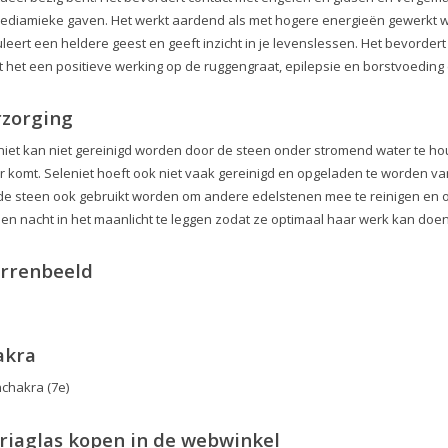
ediamieke gaven. Het werkt aardend als met hogere energieën gewerkt wo
leert een heldere geest en geeft inzicht in je levenslessen. Het bevordert 
t het een positieve werking op de ruggengraat, epilepsie en borstvoeding e
rzorging
niet kan niet gereinigd worden door de steen onder stromend water te houd
r komt. Seleniet hoeft ook niet vaak gereinigd en opgeladen te worden 
de steen ook gebruikt worden om andere edelstenen mee te reinigen en op
een nacht in het maanlicht te leggen zodat ze optimaal haar werk kan doen
errenbeeld
akra
nchakra (7e)
iaglas kopen in de webwinkel