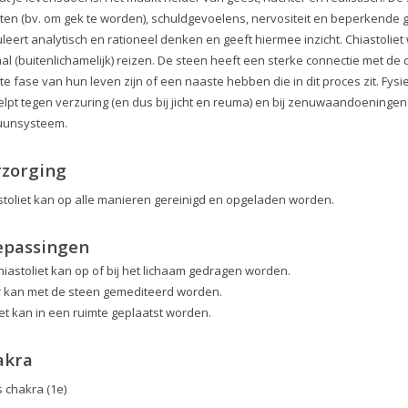
ten (bv. om gek te worden), schuldgevoelens, nervositeit en beperkende
uleert analytisch en rationeel denken en geeft hiermee inzicht. Chiastoli
aal (buitenlichamelijk) reizen. De steen heeft een sterke connectie met d
ste fase van hun leven zijn of een naaste hebben die in dit proces zit. Fys
elpt tegen verzuring (en dus bij jicht en reuma) en bij zenuwaandoeningen
unsysteem.
rzorging
stoliet kan op alle manieren gereinigd en opgeladen worden.
epassingen
hiastoliet kan op of bij het lichaam gedragen worden.
r kan met de steen gemediteerd worden.
et kan in een ruimte geplaatst worden.
akra
s chakra (1e)