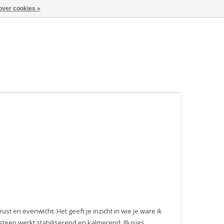
over cookies »
st en evenwicht. Het geeft je inzicht in wie je ware ik
steen werkt stabiliserend en kalmerend. Illusies,