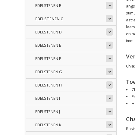
EDELSTENEN B
angs
stim
EDELSTENEN C
astr
laat
EDELSTENEN D
en h
immu
EDELSTENEN E
Ve
EDELSTENEN F
Chia
EDELSTENEN G
To
EDELSTENEN H
C
E
EDELSTENEN I
H
EDELSTENEN J
Ch
EDELSTENEN K
Basi