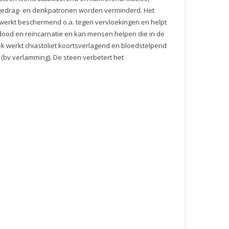
 gedrag- en denkpatronen worden verminderd. Het
et werkt beschermend o.a. tegen vervloekingen en helpt
e dood en reïncarnatie en kan mensen helpen die in de
iek werkt chiastoliet koortsverlagend en bloedstelpend
 (bv verlamming). De steen verbetert het