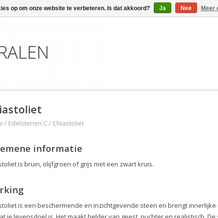
kies op om onze website te verbeteren. Is dat akkoord?
Ja
Nee
Meer 
iastoliet
e
/
Edelstenen C
/
Chiastoliet
gemene informatie
toliet is bruin, olijfgroen of grijs met een zwart kruis.
rking
toliet is een beschermende en inzichtgevende steen en brengt innerlijke ru
t je levensdoel is. Het maakt helder van geest, nuchter en realistisch. De 