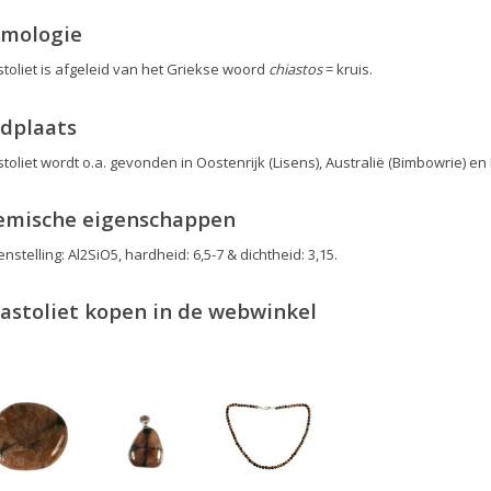
ymologie
stoliet is afgeleid van het Griekse woord
chiastos
= kruis.
dplaats
toliet wordt o.a. gevonden in Oostenrijk (Lisens), Australië (Bimbowrie) en B
emische eigenschappen
stelling: Al2SiO5, hardheid: 6,5-7 & dichtheid: 3,15.
astoliet kopen in de webwinkel