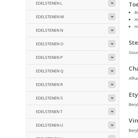
EDELSTENEN L
To
B
EDELSTENEN M
H
H
EDELSTENEN N
St
EDELSTENEN O
Goud
EDELSTENEN P
Ch
EDELSTENEN Q
Afha
EDELSTENEN R
Et
EDELSTENEN S
Bery
EDELSTENEN T
Vin
EDELSTENEN U
Bery