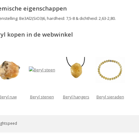
emische eigenschappen
stelling: Be3Al2(SiO3)6, hardheid: 7,5-8 & dichtheid: 2,63-2,80.
yl kopen in de webwinkel
Beryl ruw
Beryl stenen
Beryl hangers
Beryl sieraden
ightspeed