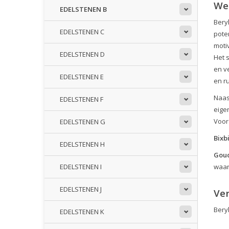
We
EDELSTENEN B
Beryl
EDELSTENEN C
pote
moti
EDELSTENEN D
Het 
en v
EDELSTENEN E
en r
Naas
EDELSTENEN F
eige
Voor
EDELSTENEN G
Bixb
EDELSTENEN H
Gou
waar
EDELSTENEN I
EDELSTENEN J
Ve
Beryl
EDELSTENEN K