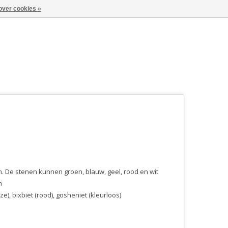
over cookies »
. De stenen kunnen groen, blauw, geel, rood en wit
n
e), bixbiet (rood), gosheniet (kleurloos)