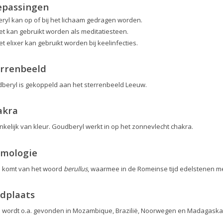
epassingen
eryl kan op of bij het lichaam gedragen worden.
et kan gebruikt worden als meditatiesteen.
et elixer kan gebruikt worden bij keelinfecties.
errenbeeld
beryl is gekoppeld aan het sterrenbeeld Leeuw.
akra
nkelijk van kleur. Goudberyl werkt in op het zonnevlecht chakra.
ymologie
l komt van het woord
berullus
, waarmee in de Romeinse tijd edelstenen 
dplaats
l wordt o.a. gevonden in Mozambique, Brazilië, Noorwegen en Madagaska