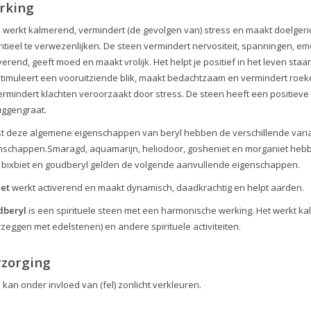
rking
 werkt kalmerend, vermindert (de gevolgen van) stress en maakt doelgericht
ntieel te verwezenlijken. De steen vermindert nervositeit, spanningen, em
verend, geeft moed en maakt vrolijk. Het helpt je positief in het leven s
stimuleert een vooruitziende blik, maakt bedachtzaam en vermindert roekel
ermindert klachten veroorzaakt door stress. De steen heeft een positieve
uggengraat.
t deze algemene eigenschappen van beryl hebben de verschillende vari
nschappen.Smaragd, aquamarijn, heliodoor, gosheniet en morganiet hebb
 bixbiet en goudberyl gelden de volgende aanvullende eigenschappen.
iet
werkt activerend en maakt dynamisch, daadkrachtig en helpt aarden.
dberyl
is een spirituele steen met een harmonische werking. Het werkt kal
zeggen met edelstenen) en andere spirituele activiteiten.
rzorging
 kan onder invloed van (fel) zonlicht verkleuren.