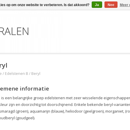
kies op om onze website te verbeteren. Is dat akkoord?
Ja
Nee
Meer 
ryl
e
/
Edelstenen B
/
Beryl
gemene informatie
l is een belangrijke groep edelstenen met zeer wisselende eigenschappen
kleur zijn en doorzichtig tot doorschijnend. Enkele bekende beryl-variante
 smaragd (groen), aquamarijn (blauw), heliodoor (geelgroen), morganiet, (roz
oudberyl (goudgeel).