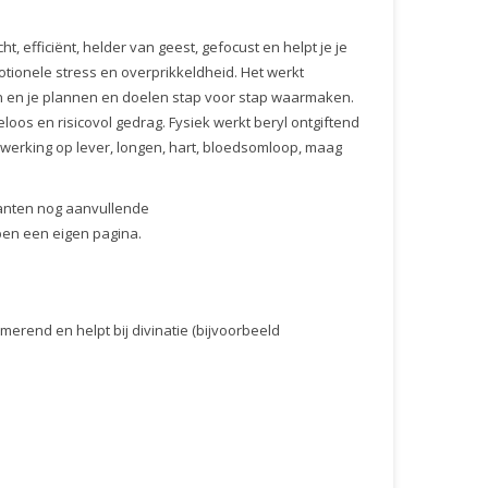
, efficiënt, helder van geest, gefocust en helpt je je
otionele stress en overprikkeldheid. Het werkt
taan en je plannen en doelen stap voor stap waarmaken.
oos en risicovol gedrag. Fysiek werkt beryl ontgiftend
 werking op lever, longen, hart, bloedsomloop, maag
anten nog aanvullende
en een eigen pagina.
merend en helpt bij divinatie (bijvoorbeeld