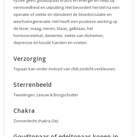
Fysiek geeft goudtopaas kracht en energie en helpt bij
vermoeidheid en uitputting. Het bevordert herstel na een
operatie of ziekte en stimuleert de bloedcirculatie en
weefselregeneratie. Het heeft een positieve werking op
de lever, maag, nieren, blaas, galblaas, het
hormoonstelsel, dementie, ziekte van Alzheimer,
depressie en koude handen en voeten.
Verzorging
Topaas kan onder invloed van (fel) zonlicht verkleuren.
Sterrenbeeld
Tweelingen, Leeuw & Boogschutter
Chakra
Zonnevlecht chakra (3e)
Goudtopaas of edeltopaas kopen in