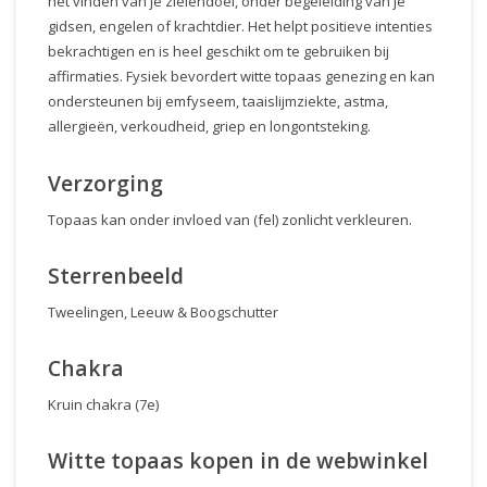
het vinden van je zielendoel, onder begeleiding van je
gidsen, engelen of krachtdier. Het helpt positieve intenties
bekrachtigen en is heel geschikt om te gebruiken bij
affirmaties. Fysiek bevordert witte topaas genezing en kan
ondersteunen bij emfyseem, taaislijmziekte, astma,
allergieën, verkoudheid, griep en longontsteking.
Verzorging
Topaas kan onder invloed van (fel) zonlicht verkleuren.
Sterrenbeeld
Tweelingen, Leeuw & Boogschutter
Chakra
Kruin chakra (7e)
Witte topaas kopen in de webwinkel