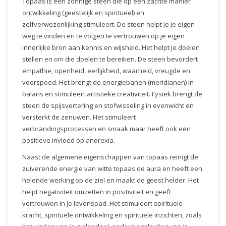
Topaas is een zonnige steen die op een zachte manier
ontwikkeling (geestelijk en spiritueel) en
zelfverwezenlijking stimuleert. De steen helpt je je eigen
weg te vinden en te volgen te vertrouwen op je eigen
innerlijke bron aan kennis en wijsheid. Het helpt je doelen
stellen en om die doelen te bereiken. De steen bevordert
empathie, openheid, eerlijkheid, waarheid, vreugde en
voorspoed. Het brengt de energiebanen (meridianen) in
balans en stimuleert artistieke creativiteit. Fysiek brengt de
steen de spijsvertering en stofwisseling in evenwicht en
versterkt de zenuwen. Het stimuleert
verbrandingsprocessen en smaak maar heeft ook een
positieve invloed op anorexia.
Naast de algemene eigenschappen van topaas reinigt de
zuiverende energie van witte topaas de aura en heeft een
helende werking op de ziel en maakt de geest helder. Het
helpt negativiteit omzetten in positiviteit en geeft
vertrouwen in je levenspad. Het stimuleert spirituele
kracht, spirituele ontwikkeling en spirituele inzichten, zoals