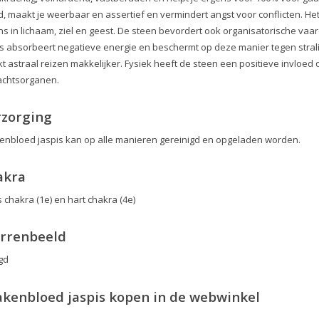
, maakt je weerbaar en assertief en vermindert angst voor conflicten. Het 
ns in lichaam, ziel en geest. De steen bevordert ook organisatorische vaa
is absorbeert negatieve energie en beschermt op deze manier tegen stralin
t astraal reizen makkelijker. Fysiek heeft de steen een positieve invloed
achtsorganen.
rzorging
enbloed jaspis kan op alle manieren gereinigd en opgeladen worden.
akra
 chakra (1e) en hart chakra (4e)
errenbeeld
gd
kenbloed jaspis kopen in de webwinkel