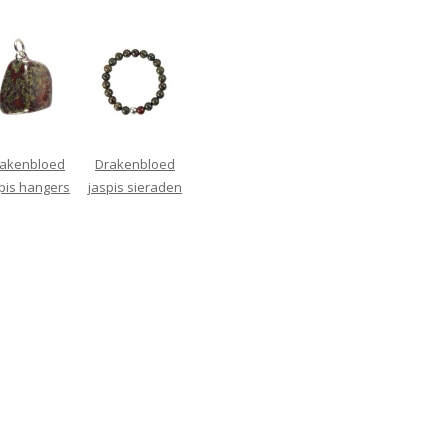
akenbloed
Drakenbloed
pis hangers
jaspis sieraden