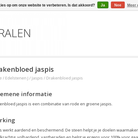
kies op om onze website te verbeteren. Is dat akkoord?
Ja
Nee
Meer 
akenbloed jaspis
e
/
Edelstenen J
/
Jaspis
/
Drakenbloed jaspis
gemene informatie
enbloed jaspis is een combinatie van rode en groene jaspis.
rking
is werkt aardend en beschermend. De steen helpt je je doelen waarmaken e
krachtig, volhardend, vastberaden en helpt je ergens voor 100% voor gaan