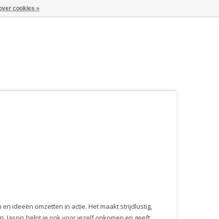
over cookies »
n ideeën omzetten in actie. Het maakt strijdlustig,
. Jaspis helpt je ook voor jezelf opkomen en geeft