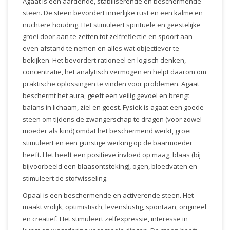
Agaat is een aardende, stabiliserende en beschermende
steen. De steen bevordert innerlijke rust en een kalme en
nuchtere houding. Het stimuleert spirituele en geestelijke
groei door aan te zetten tot zelfreflectie en spoort aan
even afstand te nemen en alles wat objectiever te
bekijken. Het bevordert rationeel en logisch denken,
concentratie, het analytisch vermogen en helpt daarom om
praktische oplossingen te vinden voor problemen. Agaat
beschermt het aura, geeft een veilig gevoel en brengt
balans in lichaam, ziel en geest. Fysiek is agaat een goede
steen om tijdens de zwangerschap te dragen (voor zowel
moeder als kind) omdat het beschermend werkt, groei
stimuleert en een gunstige werking op de baarmoeder
heeft. Het heeft een positieve invloed op maag, blaas (bij
bijvoorbeeld een blaasontsteking), ogen, bloedvaten en
stimuleert de stofwisseling.
Opaal is een beschermende en activerende steen. Het
maakt vrolijk, optimistisch, levenslustig, spontaan, origineel
en creatief. Het stimuleert zelfexpressie, interesse in