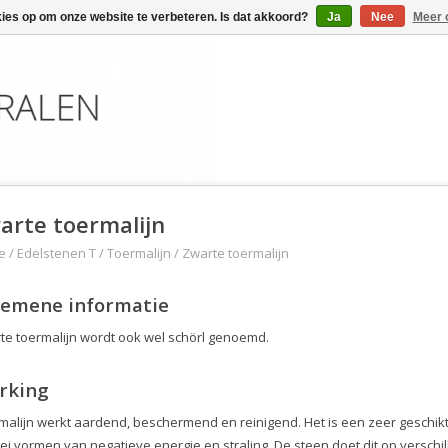
kies op om onze website te verbeteren. Is dat akkoord?
Ja
Nee
Meer 
arte toermalijn
e
/
Edelstenen T
/
Toermalijn
/
Zwarte toermalijn
gemene informatie
te toermalijn wordt ook wel schörl genoemd.
rking
malijn werkt aardend, beschermend en reinigend. Het is een zeer geschik
rlei vormen van negatieve energie en straling. De steen doet dit op verschi