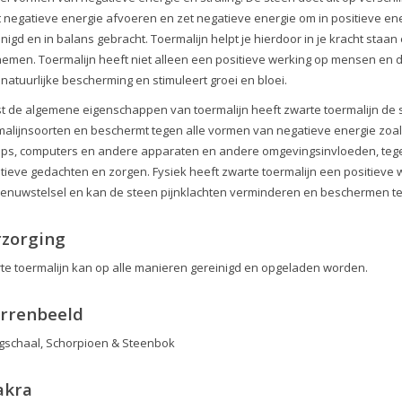
t negatieve energie afvoeren en zet negatieve energie om in positieve e
inigd en in balans gebracht. Toermalijn helpt je hierdoor in je kracht st
emen. Toermalijn heeft niet alleen een positieve werking op mensen en 
 natuurlijke bescherming en stimuleert groei en bloei.
t de algemene eigenschappen van toermalijn heeft zwarte toermalijn de
malijnsoorten en beschermt tegen alle vormen van negatieve energie zoal
ops, computers en andere apparaten en andere omgevingsinvloeden, teg
tieve gedachten en zorgen. Fysiek heeft zwarte toermalijn een positieve 
zenuwstelsel en kan de steen pijnklachten verminderen en beschermen teg
rzorging
te toermalijn kan op alle manieren gereinigd en opgeladen worden.
errenbeeld
schaal, Schorpioen & Steenbok
akra