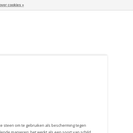
over cookies »
te steen om te gebruiken als bescherming tegen
llende manieren: het werkt als een soort van schild,