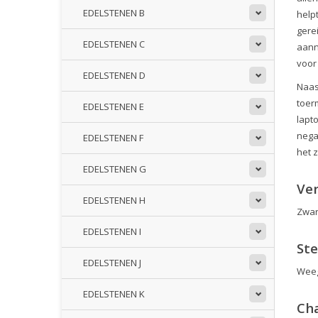
EDELSTENEN B
help
gere
EDELSTENEN C
aann
voor
EDELSTENEN D
Naas
toer
EDELSTENEN E
lapt
nega
EDELSTENEN F
het 
EDELSTENEN G
Ve
EDELSTENEN H
Zwar
EDELSTENEN I
St
EDELSTENEN J
Weeg
EDELSTENEN K
Ch