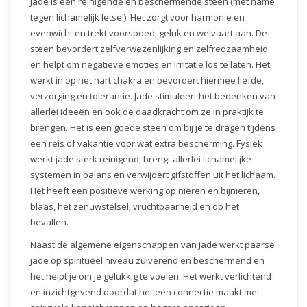
Jade is een reinigende en beschermende steen (met name
tegen lichamelijk letsel). Het zorgt voor harmonie en
evenwicht en trekt voorspoed, geluk en welvaart aan. De
steen bevordert zelfverwezenlijking en zelfredzaamheid
en helpt om negatieve emoties en irritatie los te laten. Het
werkt in op het hart chakra en bevordert hiermee liefde,
verzorging en tolerantie. Jade stimuleert het bedenken van
allerlei ideeën en ook de daadkracht om ze in praktijk te
brengen. Het is een goede steen om bij je te dragen tijdens
een reis of vakantie voor wat extra bescherming. Fysiek
werkt jade sterk reinigend, brengt allerlei lichamelijke
systemen in balans en verwijdert gifstoffen uit het lichaam.
Het heeft een positieve werking op nieren en bijnieren,
blaas, het zenuwstelsel, vruchtbaarheid en op het
bevallen.
Naast de algemene eigenschappen van jade werkt paarse
jade op spiritueel niveau zuiverend en beschermend en
het helpt je om je gelukkig te voelen. Het werkt verlichtend
en inzichtgevend doordat het een connectie maakt met