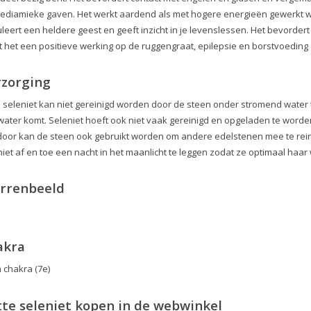
ediamieke gaven. Het werkt aardend als met hogere energieën gewerkt wo
leert een heldere geest en geeft inzicht in je levenslessen. Het bevordert 
t het een positieve werking op de ruggengraat, epilepsie en borstvoeding e
rzorging
e seleniet kan niet gereinigd worden door de steen onder stromend water t
water komt. Seleniet hoeft ook niet vaak gereinigd en opgeladen te wor
door kan de steen ook gebruikt worden om andere edelstenen mee te rein
niet af en toe een nacht in het maanlicht te leggen zodat ze optimaal haa
errenbeeld
akra
 chakra (7e)
te seleniet kopen in de webwinkel