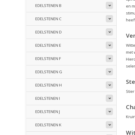
EDELSTENEN B
en m
stimu
EDELSTENEN C
heef
EDELSTENEN D
Ve
Witt
EDELSTENEN E
met 
EDELSTENEN F
Hier
sele
EDELSTENEN G
St
EDELSTENEN H
Stier
EDELSTENEN I
Ch
EDELSTENEN J
Kruin
EDELSTENEN K
Wit