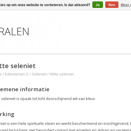
kies op om onze website te verbeteren. Is dat akkoord?
Ja
Nee
Meer 
tte seleniet
e
/
Edelstenen S
/
Seleniet
/
Witte seleniet
gemene informatie
 seleniet is opaak tot licht doorschijnend wit van kleur.
rking
niet is een hele spirituele steen en werkt beschermend en inzichtgevend. H
tueel bezig bent. Het bevordert contact met engelen en gidsen en vergemakk