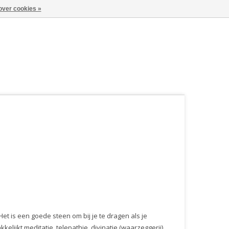
over cookies »
et is een goede steen om bij je te dragen als je
elijkt meditatie, telepathie, divinatie (waarzeggerij)