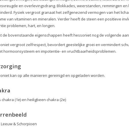
nsvreugde en overlevingsdrang. Blokkades, weerstanden, remmingen e
inderd. Fysiek vergroot granaat het zelfgenezend vermogen van het lich
me van vitaminen en mineralen. Verder heeft de steen een positieve inv
ntie problemen, hart, en longen.
t de bovenstaande eigenschappen heeft hessoniet nog de volgende aan
oniet vergroot zelfrespect, bevordert geestelijke groei en vermindert sch
et hormoonsysteem en impotentie- en vruchtbaarheidsproblemen.
rzorging
oniet kan op alle manieren gereinigd en opgeladen worden.
akra
s chakra (1e) en heiligbeen chakra (2e)
errenbeeld
 Leeuw & Schorpioen