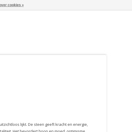
over cookies »
itzichtloos lijkt. De steen geeft kracht en energie,
aliteit. Het bevordert hoop en moed, optimisme,