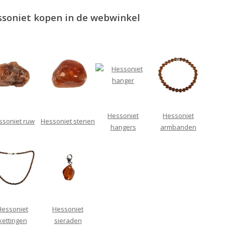
soniet kopen in de webwinkel
Hessoniet
Hessoniet
ssoniet ruw
Hessoniet stenen
hangers
armbanden
Hessoniet
Hessoniet
kettingen
sieraden