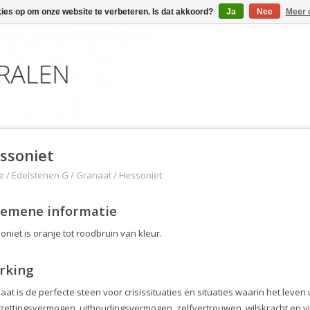
kies op om onze website te verbeteren. Is dat akkoord?
Ja
Nee
Meer 
ssoniet
e
/
Edelstenen G
/
Granaat
/
Hessoniet
gemene informatie
niet is oranje tot roodbruin van kleur.
rking
at is de perfecte steen voor crisissituaties en situaties waarin het leven u
zettingsvermogen, uithoudingsvermogen, zelfvertrouwen, wilskracht en vit