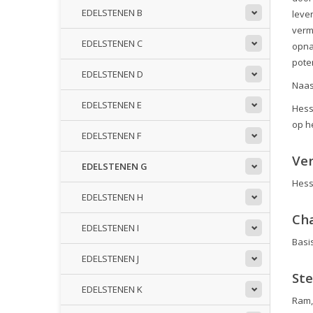
EDELSTENEN B
leve
verm
EDELSTENEN C
opna
pote
EDELSTENEN D
Naas
EDELSTENEN E
Hess
op h
EDELSTENEN F
Ve
EDELSTENEN G
Hess
EDELSTENEN H
Ch
EDELSTENEN I
Basi
EDELSTENEN J
St
EDELSTENEN K
Ram,