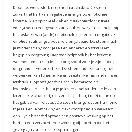
Dioptaas werkt sterk in op het hart chakra. De steen
zuivert het hart van negatieve energie op emotioneel,
lichamelijk en spiritueel vlak en maakt hierdoor ruimte
voor groei en een gevoel van geluk en welzijn. Het helpt bij
het loslaten van (oude) emotionele pijn en van negatieve
emoties zoals angst, boosheid en jaloezie. De steen maakt
je minder streng voor jezelf en anderen en stimuleert
begrip en vergeving. Dioptaas helpt ook bij het loslaten
van mensen en relaties die ongezond voor je zijn of die je
ontgroeid of verloren bent. De steen ondersteunt bij het
verwerken van lichamelijke en geestelijke mishandeling en
misbruik. Dioptaas geeft inzicht in karmische en
levenslessen. Het helpt je je levensdoel vinden en lessen
leren die je al uit vorige levens bij je draagt (met name op
het gebied van relaties). De steen brengt rust en harmonie
in jezelf en je omgeving en trekt voorspoed en welvaart
aan. Fysiek heeft dioptaas een positieve werking op het
hart en een verzachtende werking bij klachten die het
gevolg zijn van stress en spanningen.